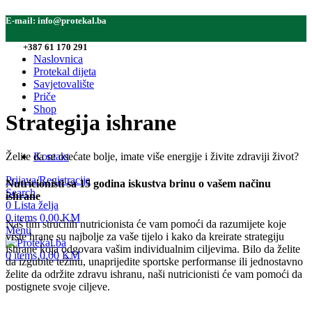
E-mail:
info@protekal.ba
Tel:
+387 61 170 291
Naslovnica
Protekal dijeta
Savjetovalište
Priče
Shop
Strategija ishrane
Želite da se osećate bolje, imate više energije i živite zdraviji život?
Kontakt
Prijava/Registracija
Nutricionisti sa 15 godina iskustva brinu o vašem načinu
Search
ishrane
0
Lista želja
0
items
0,00
KM
Naš tim stručnih nutricionista će vam pomoći da razumijete koje
Menu
vrste hrane su najbolje za vaše tijelo i kako da kreirate strategiju
ishrane koja odgovara vašim individualnim ciljevima. Bilo da želite
0
items
0,00
KM
da izgubite težinu, unaprijedite sportske performanse ili jednostavno
želite da održite zdravu ishranu, naši nutricionisti će vam pomoći da
postignete svoje ciljeve.