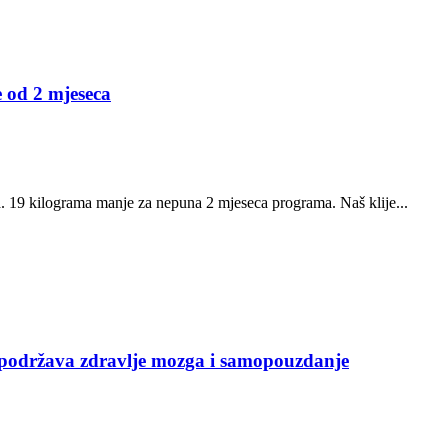
e od 2 mjeseca
ta. 19 kilograma manje za nepuna 2 mjeseca programa. Naš klije...
 podržava zdravlje mozga i samopouzdanje