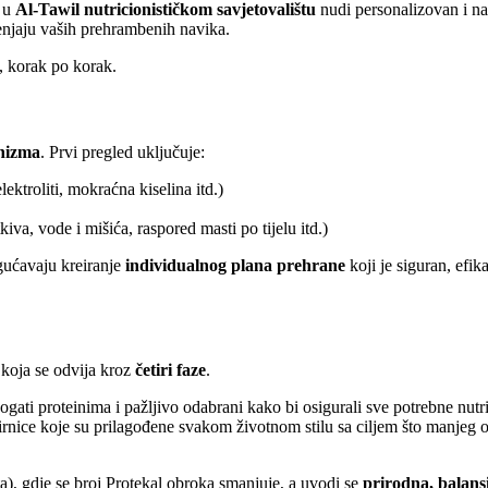
m u
Al-Tawil nutricionističkom savjetovalištu
nudi personalizovan i na
jenjaju vaših prehrambenih navika.
, korak po korak.
anizma
. Prvi pregled uključuje:
lektroliti, mokraćna kiselina itd.)
iva, vode i mišića, raspored masti po tijelu itd.)
gućavaju kreiranje
individualnog plana prehrane
koji je siguran, efi
koja se odvija kroz
četiri faze
.
bogati proteinima i pažljivo odabrani kako bi osigurali sve potrebne nutr
nice koje su prilagođene svakom životnom stilu sa ciljem što manjeg 
rta), gdje se broj Protekal obroka smanjuje, a uvodi se
prirodna, balans