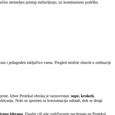
učno utemeljen pristup mršavljenju, uz kontinuiranu podršku
kasan i prilagođen isključivo vama. Pregled možete obaviti u ordinaciji
ijente. Izbor Protekal obroka je raznovrstan:
supe, kroketi,
odricanja. Neki su spremni za konzumaciju odmah, dok se drugi
irana ishrana
. Finalni cilj nije zadržavanje pacijenata na Protekal