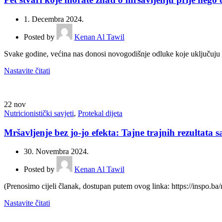
1. Decembra 2024.
Posted by
Kenan Al Tawil
Svake godine, većina nas donosi novogodišnje odluke koje uključuju mrš
Nastavite čitati
22
nov
Nutricionistički savjeti
,
Protekal dijeta
Mršavljenje bez jo-jo efekta: Tajne trajnih rezultata 
30. Novembra 2024.
Posted by
Kenan Al Tawil
(Prenosimo cijeli članak, dostupan putem ovog linka: https://inspo.ba/m
Nastavite čitati