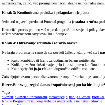
namirnicama, trajno, već promijenjen način ishrane uz normalne namir
Korak 3: Kontinuirana podrška i prilagođavanje plana
Jedna od najvećih prednosti Protekal programa je
stalna stručna po
Kroz cijeli proces pratimo vaš napredak, pružamo savjete i prilagođa
našem savremenom savjetovalištu u Sarajevu.
Korak 4: Održavanje rezultata i zdravih navika
Na kraju programa ne samo da ste postigli željenu težinu, već ste i
nau
Kako kombinovati hranu za optimalan balans nutrijenata
Koliko je važno slušati svoje tijelo i unositi pravu količinu hran
Kako spriječiti
jo-jo efekat
i dugoročno održati rezultate
Zahvaljujući ovom personalizovanom pristupu, Protekal nije samo dije
Rezervišite svoj pregled danas i započnite svoj put ka idealnoj tež
Tags:
al-tawil
,
al-tawil nutricionizam
,
mršavaljenje
,
nadija al-tawil
,
Protekal
Novije
Program mršavljenja treba da unaprijedi, a ne naruši zdravlje