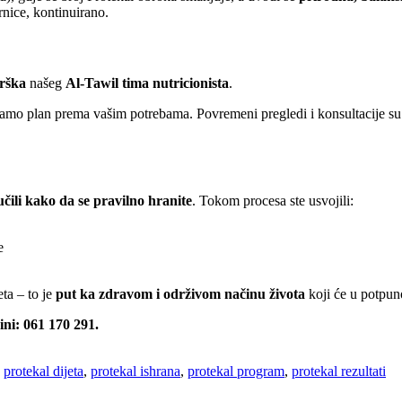
nice, kontinuirano.
drška
našeg
Al-Tawil tima nutricionista
.
vamo plan prema vašim potrebama. Povremeni pregledi i konsultacije su 
čili kako da se pravilno hranite
. Tokom procesa ste usvojili:
e
ta – to je
put ka zdravom i održivom načinu života
koji će u potpuno
ini: 061 170 291.
,
protekal dijeta
,
protekal ishrana
,
protekal program
,
protekal rezultati