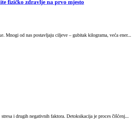
te fizičko zdravlje na prvo mjesto
e. Mnogi od nas postavljaju ciljeve – gubitak kilograma, veća ener...
resa i drugih negativnih faktora. Detoksikacija je proces čišćenj...