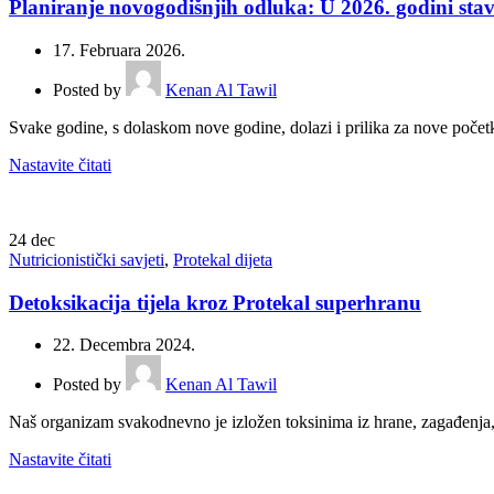
Planiranje novogodišnjih odluka: U 2026. godini stavi
17. Februara 2026.
Posted by
Kenan Al Tawil
Svake godine, s dolaskom nove godine, dolazi i prilika za nove početk
Nastavite čitati
24
dec
Nutricionistički savjeti
,
Protekal dijeta
Detoksikacija tijela kroz Protekal superhranu
22. Decembra 2024.
Posted by
Kenan Al Tawil
Naš organizam svakodnevno je izložen toksinima iz hrane, zagađenja, st
Nastavite čitati