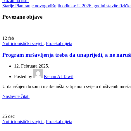
Nazad na listu
Starije
Planiranje novogodišnjih odluka: U 2026. godini stavite fizičk
Povezane objave
12
feb
Nutricionistički savjeti
,
Protekal dijeta
Program mršavljenja treba da unaprijedi, a ne naruši
12. Februara 2025.
Posted by
Kenan Al Tawil
U današnjem brzom i marketinški zatrpanom svijetu društvenih mreža, u
Nastavite čitati
25
dec
Nutricionistički savjeti
,
Protekal dijeta