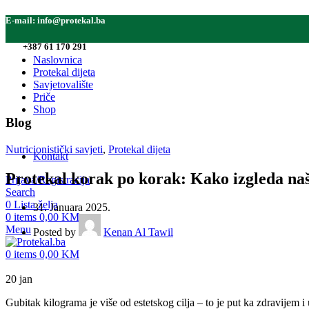
E-mail:
info@protekal.ba
Tel:
+387 61 170 291
Naslovnica
Protekal dijeta
Savjetovalište
Priče
Shop
Blog
Nutricionistički savjeti
,
Protekal dijeta
Kontakt
Protekal korak po korak: Kako izgleda naš
Prijava/Registracija
Search
0
Lista želja
31. Januara 2025.
0
items
0,00
KM
Menu
Posted by
Kenan Al Tawil
0
items
0,00
KM
20
jan
Gubitak kilograma je više od estetskog cilja – to je put ka zdravijem 