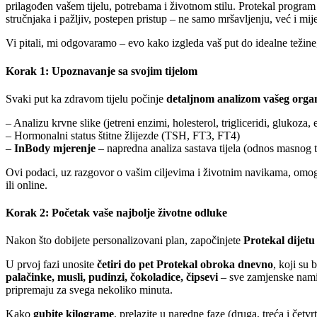
prilagođen vašem tijelu, potrebama i životnom stilu. Protekal progra
stručnjaka i pažljiv, postepen pristup – ne samo mršavljenju, već i mi
Vi pitali, mi odgovaramo – evo kako izgleda vaš put do idealne težine
Korak 1: Upoznavanje sa svojim tijelom
Svaki put ka zdravom tijelu počinje
detaljnom analizom vašeg org
– Analizu krvne slike (jetreni enzimi, holesterol, trigliceridi, glukoza, e
– Hormonalni status štitne žlijezde (TSH, FT3, FT4)
–
InBody mjerenje
– napredna analiza sastava tijela (odnos masnog tk
Ovi podaci, uz razgovor o vašim ciljevima i životnim navikama, omo
ili online.
Korak 2: Početak vaše najbolje životne odluke
Nakon što dobijete personalizovani plan, započinjete
Protekal dijetu
U prvoj fazi unosite
četiri do pet Protekal obroka dnevno
, koji su 
palačinke, musli, pudinzi, čokoladice, čipsevi
– sve zamjenske namir
pripremaju za svega nekoliko minuta.
Kako
gubite kilograme
, prelazite u naredne faze (druga, treća i četv