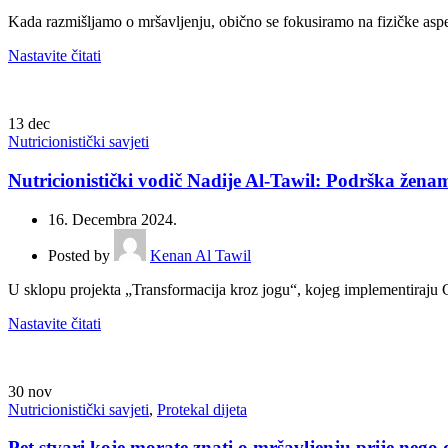
Kada razmišljamo o mršavljenju, obično se fokusiramo na fizičke aspekt
Nastavite čitati
13
dec
Nutricionistički savjeti
Nutricionistički vodič Nadije Al-Tawil: Podrška žen
16. Decembra 2024.
Posted by
Kenan Al Tawil
U sklopu projekta „Transformacija kroz jogu“, kojeg implementiraju C
Nastavite čitati
30
nov
Nutricionistički savjeti
,
Protekal dijeta
Pet stvari koje morate znati o mršavljenju prije nego