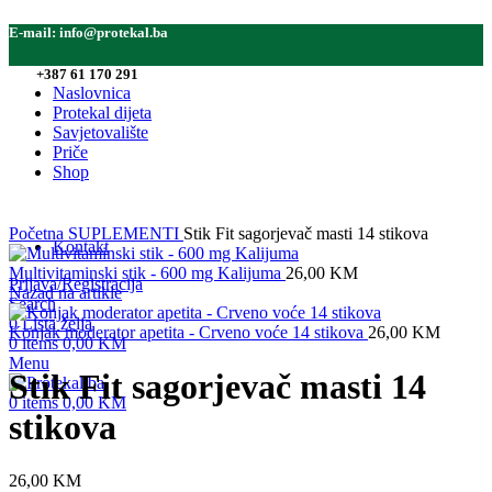
E-mail:
info@protekal.ba
Tel:
+387 61 170 291
Naslovnica
Protekal dijeta
Savjetovalište
Priče
Shop
Click to enlarge
Početna
SUPLEMENTI
Stik Fit sagorjevač masti 14 stikova
Kontakt
Multivitaminski stik - 600 mg Kalijuma
26,00
KM
Prijava/Registracija
Nazad na artikle
Search
0
Lista želja
Konjak moderator apetita - Crveno voće 14 stikova
26,00
KM
0
items
0,00
KM
Menu
Stik Fit sagorjevač masti 14
0
items
0,00
KM
stikova
26,00
KM