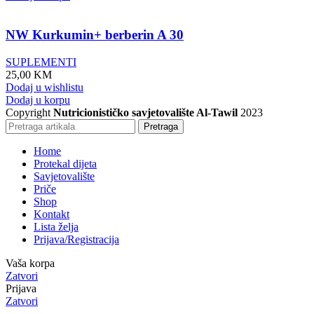
NW Kurkumin+ berberin A 30
SUPLEMENTI
25,00
KM
Dodaj u wishlistu
Dodaj u korpu
Copyright
Nutricionističko savjetovalište Al-Tawil
2023
Pretraga
Home
Protekal dijeta
Savjetovalište
Priče
Shop
Kontakt
Lista želja
Prijava/Registracija
Vaša korpa
Zatvori
Prijava
Zatvori