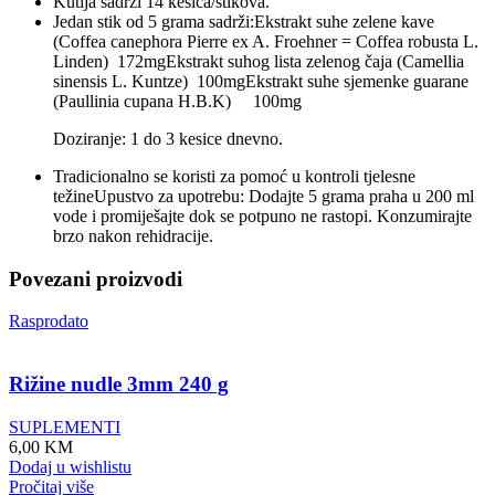
Kutija sadrži 14 kesica/stikova.
Jedan stik od 5 grama sadrži:Ekstrakt suhe zelene kave
(Coffea canephora Pierre ex A. Froehner = Coffea robusta L.
Linden) 172mgEkstrakt suhog lista zelenog čaja (Camellia
sinensis L. Kuntze) 100mgEkstrakt suhe sjemenke guarane
(Paullinia cupana H.B.K) 100mg
Doziranje: 1 do 3 kesice dnevno.
Tradicionalno se koristi za pomoć u kontroli tjelesne
težineUpustvo za upotrebu: Dodajte 5 grama praha u 200 ml
vode i promiješajte dok se potpuno ne rastopi. Konzumirajte
brzo nakon rehidracije.
Povezani proizvodi
Rasprodato
Rižine nudle 3mm 240 g
SUPLEMENTI
6,00
KM
Dodaj u wishlistu
Pročitaj više