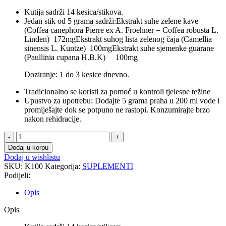
Kutija sadrži 14 kesica/stikova.
Jedan stik od 5 grama sadrži:Ekstrakt suhe zelene kave
(Coffea canephora Pierre ex A. Froehner = Coffea robusta L.
Linden) 172mgEkstrakt suhog lista zelenog čaja (Camellia
sinensis L. Kuntze) 100mgEkstrakt suhe sjemenke guarane
(Paullinia cupana H.B.K) 100mg
Doziranje: 1 do 3 kesice dnevno.
Tradicionalno se koristi za pomoć u kontroli tjelesne težine
Upustvo za upotrebu: Dodajte 5 grama praha u 200 ml vode i
promiješajte dok se potpuno ne rastopi. Konzumirajte brzo
nakon rehidracije.
Stik
Fit
Dodaj u korpu
sagorjevač
Dodaj u wishlistu
masti
SKU:
K100
Kategorija:
SUPLEMENTI
14
Podijeli:
stikova
količina
Opis
Opis