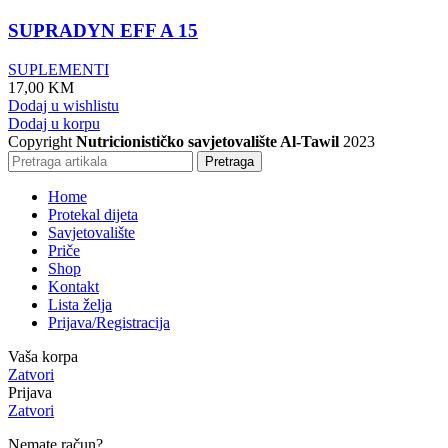
SUPRADYN EFF A 15
SUPLEMENTI
17,00
KM
Dodaj u wishlistu
Dodaj u korpu
Copyright
Nutricionističko savjetovalište Al-Tawil
2023
Pretraga
Home
Protekal dijeta
Savjetovalište
Priče
Shop
Kontakt
Lista želja
Prijava/Registracija
Vaša korpa
Zatvori
Prijava
Zatvori
Nemate račun?