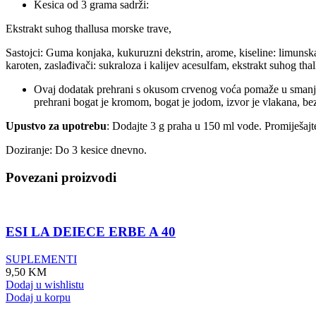
Kesica od 3 grama sadrži:
Ekstrakt suhog thallusa morske trave,
Sastojci: Guma konjaka, kukuruzni dekstrin, arome, kiseline: limunska 
karoten, zaslađivači: sukraloza i kalijev acesulfam, ekstrakt suhog thal
Ovaj dodatak prehrani s okusom crvenog voća pomaže u smanjen
prehrani bogat je kromom, bogat je jodom, izvor je vlakana, bez 
Upustvo za upotrebu
: Dodajte 3 g praha u 150 ml vode. Promiješajt
Doziranje: Do 3 kesice dnevno.
Povezani proizvodi
ESI LA DEIECE ERBE A 40
SUPLEMENTI
9,50
KM
Dodaj u wishlistu
Dodaj u korpu