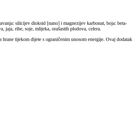
vanja: silicijev dioksid [nano] i magnezijev karbonat, boja: beta-
 jaja, ribe, soje, mlijeka, orašastih plodova, celera.
 hrane tijekom dijete s ograničenim unosom energije. Ovaj dodatak