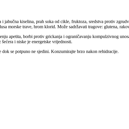
i jabučna kiselina, prah soka od cikle, fruktoza, sredstva protiv zgrudva
lusa morske trave, hrom klorid. Može sadržavati tragove: glutena, rakova,
ju apetita, borbi protiv grickanja i ograničavanju kompulzivnog unosa
šećera i niske je energetske vrijednosti.
e dok se potpuno ne sjedini. Konzumirajte brzo nakon rehidracije.