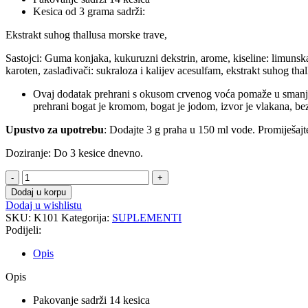
Kesica od 3 grama sadrži:
Ekstrakt suhog thallusa morske trave,
Sastojci: Guma konjaka, kukuruzni dekstrin, arome, kiseline: limunska 
karoten, zaslađivači: sukraloza i kalijev acesulfam, ekstrakt suhog thal
Ovaj dodatak prehrani s okusom crvenog voća pomaže u smanjen
prehrani bogat je kromom, bogat je jodom, izvor je vlakana, bez 
Upustvo za upotrebu
: Dodajte 3 g praha u 150 ml vode. Promiješajt
Doziranje: Do 3 kesice dnevno.
Konjak
moderator
Dodaj u korpu
apetita
Dodaj u wishlistu
-
SKU:
K101
Kategorija:
SUPLEMENTI
Crveno
Podijeli:
voće
14
Opis
stikova
količina
Opis
Pakovanje sadrži 14 kesica