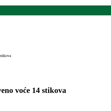
stikova
eno voće 14 stikova