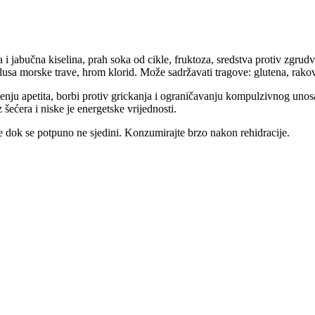
i jabučna kiselina, prah soka od cikle, fruktoza, sredstva protiv zgrudva
lusa morske trave, hrom klorid. Može sadržavati tragove: glutena, rakova,
ju apetita, borbi protiv grickanja i ograničavanju kompulzivnog unosa
šećera i niske je energetske vrijednosti.
e dok se potpuno ne sjedini. Konzumirajte brzo nakon rehidracije.