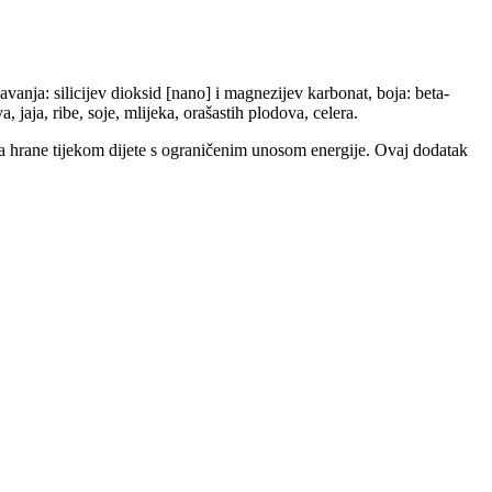
vanja: silicijev dioksid [nano] i magnezijev karbonat, boja: beta-
 jaja, ribe, soje, mlijeka, orašastih plodova, celera.
 hrane tijekom dijete s ograničenim unosom energije. Ovaj dodatak