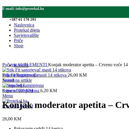
E-mail:
info@protekal.ba
Tel:
+387 61 170 291
Naslovnica
Protekal dijeta
Savjetovalište
Priče
Shop
Click to enlarge
Početna
SUPLEMENTI
Konjak moderator apetita – Crveno voće 14 
Kontakt
Prijava/Registracija
Stik Fit sagorjevač masti 14 stikova
26,00
KM
Search
Nazad na artikle
0
Lista želja
0
Supa od šampinjona
items
0,00
KM
6,20
KM
Menu
Konjak moderator apetita – Crv
0
items
0,00
KM
26,00
KM
Pakovanje sadrži 14 kesica