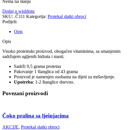
Nema na stanju
Dodaj u wishlistu
SKU:
.Č111
Kategorija:
Protekal slatki obroci
Podijeli:
Opis
Opis
Visoko proteinski proizvod, obogaćen vitaminima, sa smanjenim
sadržajem ugljenih hidrata i masti.
Sadrži 9,5 grama proteina
Pakovanje 1 štanglica od 43 grama
Proizvod je namenjen osobama na dijeti za mršavljenje.
Upotreba
: 1-2 štanglice dnevno.
Povezani proizvodi
Čoko pralina sa lješnjacima
AKCIJE
,
Protekal slatki obroci