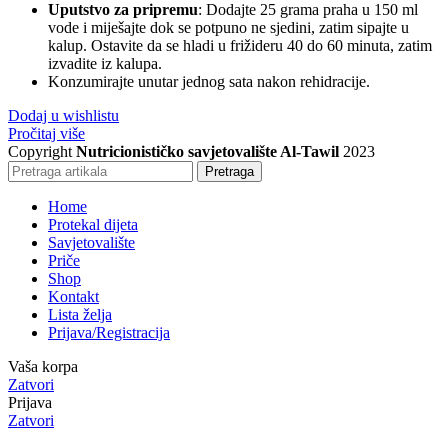
Uputstvo za pripremu
: Dodajte 25 grama praha u 150 ml
vode i miješajte dok se potpuno ne sjedini, zatim sipajte u
kalup. Ostavite da se hladi u frižideru 40 do 60 minuta, zatim
izvadite iz kalupa.
Konzumirajte unutar jednog sata nakon rehidracije.
Dodaj u wishlistu
Pročitaj više
Copyright
Nutricionističko savjetovalište Al-Tawil
2023
Pretraga
Home
Protekal dijeta
Savjetovalište
Priče
Shop
Kontakt
Lista želja
Prijava/Registracija
Vaša korpa
Zatvori
Prijava
Zatvori