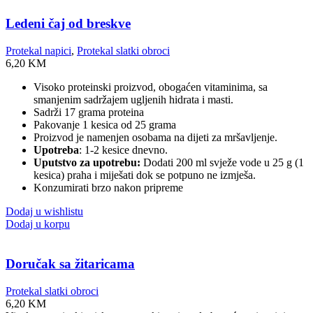
Ledeni čaj od breskve
Protekal napici
,
Protekal slatki obroci
6,20
KM
Visoko proteinski proizvod, obogaćen vitaminima, sa
smanjenim sadržajem ugljenih hidrata i masti.
Sadrži 17 grama proteina
Pakovanje 1 kesica od 25 grama
Proizvod je namenjen osobama na dijeti za mršavljenje.
Upotreba
: 1-2 kesice dnevno.
Uputstvo za upotrebu:
Dodati 200 ml svježe vode u 25 g (1
kesica) praha i miješati dok se potpuno ne izmješa.
Konzumirati brzo nakon pripreme
Dodaj u wishlistu
Dodaj u korpu
Doručak sa žitaricama
Protekal slatki obroci
6,20
KM