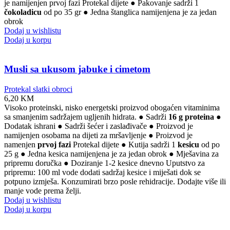
je namijenjen prvoj fazi Protekal dijete ● Pakovanje sadrži 1
čokoladicu
od po 35 gr ● Jedna štanglica namijenjena je za jedan
obrok
Dodaj u wishlistu
Dodaj u korpu
Musli sa ukusom jabuke i cimetom
Protekal slatki obroci
6,20
KM
Visoko proteinski, nisko energetski proizvod obogaćen vitaminima
sa smanjenim sadržajem ugljenih hidrata. ● Sadrži
16 g proteina
●
Dodatak ishrani ● Sadrži šećer i zaslađivače ● Proizvod je
namijenjen osobama na dijeti za mršavljenje ● Proizvod je
namenjen
prvoj fazi
Protekal dijete ● Kutija sadrži 1
kesicu
od po
25 g ● Jedna kesica namijenjena je za jedan obrok ● Mješavina za
pripremu doručka ● Doziranje 1-2 kesice dnevno Uputstvo za
pripremu: 100 ml vode dodati sadržaj kesice i miješati dok se
potpuno izmješa. Konzumirati brzo posle rehidracije. Dodajte više ili
manje vode prema želji.
Dodaj u wishlistu
Dodaj u korpu