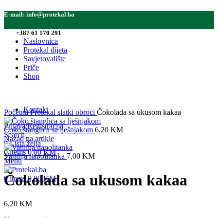
E-mail:
info@protekal.ba
Tel:
+387 61 170 291
Naslovnica
Protekal dijeta
Savjetovalište
Priče
Rasprodato
Shop
Click to enlarge
Kontakt
Početna
Protekal slatki obroci
Čokolada sa ukusom kakaa
Prijava/Registracija
Čoko štanglica sa lješnjakom
6,20
KM
Search
Nazad na artikle
0
Lista želja
0
items
0,00
KM
Vanilija napolitanka
7,00
KM
Menu
Čokolada sa ukusom kakaa
0
items
0,00
KM
6,20
KM