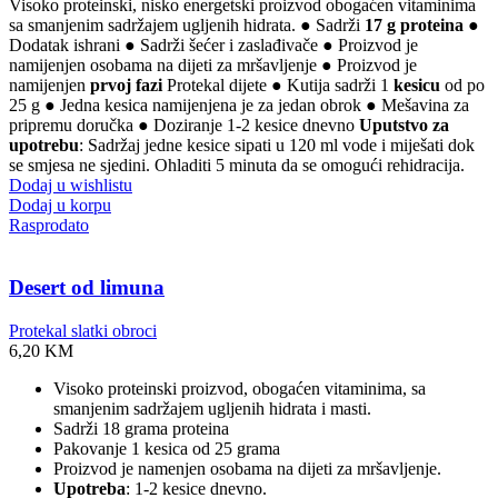
Visoko proteinski, nisko energetski proizvod obogaćen vitaminima
sa smanjenim sadržajem ugljenih hidrata. ● Sadrži
17 g proteina
●
Dodatak ishrani ● Sadrži šećer i zaslađivače ● Proizvod je
namijenjen osobama na dijeti za mršavljenje ● Proizvod je
namijenjen
prvoj fazi
Protekal dijete ● Kutija sadrži 1
kesicu
od po
25 g ● Jedna kesica namijenjena je za jedan obrok ● Mešavina za
pripremu doručka ● Doziranje 1-2 kesice dnevno
Uputstvo za
upotrebu
: Sadržaj jedne kesice sipati u 120 ml vode i miješati dok
se smjesa ne sjedini. Ohladiti 5 minuta da se omogući rehidracija.
Dodaj u wishlistu
Dodaj u korpu
Rasprodato
Desert od limuna
Protekal slatki obroci
6,20
KM
Visoko proteinski proizvod, obogaćen vitaminima, sa
smanjenim sadržajem ugljenih hidrata i masti.
Sadrži 18 grama proteina
Pakovanje 1 kesica od 25 grama
Proizvod je namenjen osobama na dijeti za mršavljenje.
Upotreba
: 1-2 kesice dnevno.