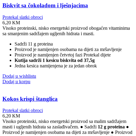
Biskvit sa čokoladom i lješnjacima
Protekal slatki obroci
6,20
KM
Visoko proteinski, nisko energetski proizvod obogaćen vitaminima
sa smanjenim sadržajem ugljenih hidrata i masti.
Sadrži 11 g proteina
Proizvod je namijenjen osobama na dijeti za mršavljenje
Proizvod je namijenjen četvrtoj fazi Protekal dijete
Kutija sadrži 1 kesicu biskvita od 37,5g
Jedna kesica namijenjena je za jedan obrok
Dodaj u wishlistu
Dodaj u korpu
Kokos krispi štanglica
Protekal slatki obroci
6,20
KM
Visoko proteinski, nisko energetski proizvod sa malim sadržajem
masti i ugljenih hidrata sa zaslađivačem. ● Sadrži
12 g proteina
●
Proizvod je namijenjen osobama na dijeti za mršavljenje ● Proizvod