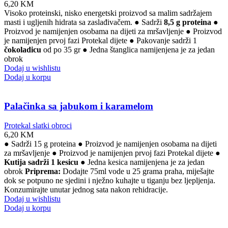
6,20
KM
Visoko proteinski, nisko energetski proizvod sa malim sadržajem
masti i ugljenih hidrata sa zaslađivačem. ● Sadrži
8,5 g proteina
●
Proizvod je namijenjen osobama na dijeti za mršavljenje ● Proizvod
je namijenjen prvoj fazi Protekal dijete ● Pakovanje sadrži 1
čokoladicu
od po 35 gr ● Jedna štanglica namijenjena je za jedan
obrok
Dodaj u wishlistu
Dodaj u korpu
Palačinka sa jabukom i karamelom
Protekal slatki obroci
6,20
KM
● Sadrži 15 g proteina ● Proizvod je namijenjen osobama na dijeti
za mršavljenje ● Proizvod je namijenjen prvoj fazi Protekal dijete ●
Kutija sadrži 1 kesicu
● Jedna kesica namijenjena je za jedan
obrok
Priprema:
Dodajte 75ml vode u 25 grama praha, miješajte
dok se potpuno ne sjedini i nježno kuhajte u tiganju bez ljepljenja.
Konzumirajte unutar jednog sata nakon rehidracije.
Dodaj u wishlistu
Dodaj u korpu