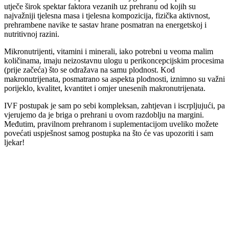
utječe širok spektar faktora vezanih uz prehranu od kojih su
najvažniji tjelesna masa i tjelesna kompozicija, fizička aktivnost,
prehrambene navike te sastav hrane posmatran na energetskoj i
nutritivnoj razini.
Mikronutrijenti, vitamini i minerali, iako potrebni u veoma malim
količinama, imaju neizostavnu ulogu u perikoncepcijskim procesima
(prije začeća) što se odražava na samu plodnost. Kod
makronutrijenata, posmatrano sa aspekta plodnosti, iznimno su važni
porijeklo, kvalitet, kvantitet i omjer unesenih makronutrijenata.
IVF postupak je sam po sebi kompleksan, zahtjevan i iscrpljujući, pa
vjerujemo da je briga o prehrani u ovom razdoblju na margini.
Međutim, pravilnom prehranom i suplementacijom uveliko možete
povećati uspješnost samog postupka na što će vas upozoriti i sam
ljekar!