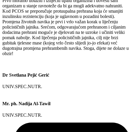
Prvo moramo ublažiti i izliječiti upalu organizma i dovesti sam
organizam u stanje ravnoteže da bi ga mogli adekvatno nahraniti.
Kod PCOS se preporučuje protuupalna prehrana koja će smanjiti
inzulinsku rezistenciju (koja je uglavnom u pozadini bolesti).
Promjena životnih navika je prvi i vrlo važan korak u liječenju
policističnih jajnika. Srećom, odgovarajućom prehranom i ciljanim
dodacima prehrani moguće je djelovati na te uzroke i učiniti veliki
pomak nabolje. Kod liječenja policističnih jajnika, cilj nije brzi
gubitak tjelesne mase (kojeg vrlo često slijedi jo-jo efekat) već
dugotrajna promjena prehrambenih navika. Stoga, dijete ne dolaze u
obzir!
Dr Svetlana Pejić Gerić
UNIV.SPEC.NUTR.
Mr. ph. Nadija Al-Tawil
UNIV.SPEC.NUTR.