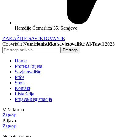
Hamdije Čemerlića 35, Sarajevo
ZAKAŽITE SAVJETOVANJE
Copyright
Nutricionističko savjetovalište Al-Tawil
2023
Pretraga
Home
Protekal dijeta
Savjetovalište
Priče
Shop
Kontakt
Lista želja
Prijava/Registracija
Vaša korpa
Zatvori
Prijava
Zatvori
Nemate račun?