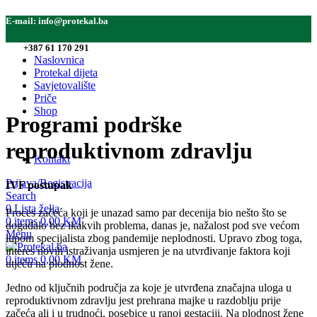
E-mail:
info@protekal.ba
Tel:
+387 61 170 291
Naslovnica
Protekal dijeta
Savjetovalište
Priče
Shop
Programi podrške
reproduktivnom zdravlju
Kontakt
Prijava/Registracija
IVF postupak
Search
0
Lista želja
Proces začeća koji je unazad samo par decenija bio nešto što se
0
items
0,00
KM
događalo bez ikakvih problema, danas je, nažalost pod sve većom
Menu
lupom specijalista zbog pandemije neplodnosti. Upravo zbog toga,
interes novih istraživanja usmjeren je na utvrđivanje faktora koji
0
items
0,00
KM
utječu na plodnost žene.
Jedno od ključnih područja za koje je utvrđena značajna uloga u
reproduktivnom zdravlju jest prehrana majke u razdoblju prije
začeća ali i u trudnoći, posebice u ranoj gestaciji. Na plodnost žene