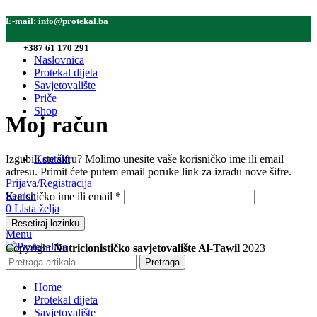
E-mail:
info@protekal.ba
Tel:
+387 61 170 291
Naslovnica
Protekal dijeta
Savjetovalište
Priče
Shop
Moj račun
Izgubili ste šifru? Molimo unesite vaše korisničko ime ili email
Kontakt
adresu. Primit ćete putem email poruke link za izradu nove šifre.
Prijava/Registracija
Obavezno
Search
Korisničko ime ili email
*
0
Lista želja
0
items
0,00
KM
Resetiraj lozinku
Menu
Copyright
Nutricionističko savjetovalište Al-Tawil
2023
0
items
0,00
KM
Pretraga
Home
Protekal dijeta
Savjetovalište