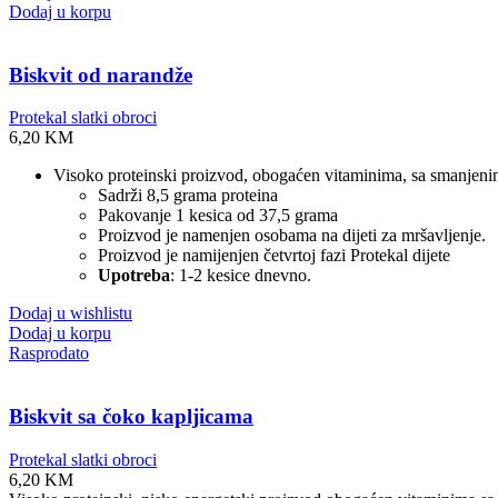
Dodaj u korpu
Biskvit od narandže
Protekal slatki obroci
6,20
KM
Visoko proteinski proizvod, obogaćen vitaminima, sa smanjenim 
Sadrži 8,5 grama proteina
Pakovanje 1 kesica od 37,5 grama
Proizvod je namenjen osobama na dijeti za mršavljenje.
Proizvod je namijenjen četvrtoj fazi Protekal dijete
Upotreba
: 1-2 kesice dnevno.
Dodaj u wishlistu
Dodaj u korpu
Rasprodato
Biskvit sa čoko kapljicama
Protekal slatki obroci
6,20
KM