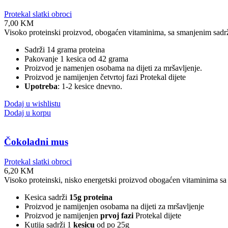
Protekal slatki obroci
7,00
KM
Visoko proteinski proizvod, obogaćen vitaminima, sa smanjenim sadrža
Sadrži 14 grama proteina
Pakovanje 1 kesica od 42 grama
Proizvod je namenjen osobama na dijeti za mršavljenje.
Proizvod je namijenjen četvrtoj fazi Protekal dijete
Upotreba
: 1-2 kesice dnevno.
Dodaj u wishlistu
Dodaj u korpu
Čokoladni mus
Protekal slatki obroci
6,20
KM
Visoko proteinski, nisko energetski proizvod obogaćen vitaminima sa 
Kesica sadrži
15g proteina
Proizvod je namijenjen osobama na dijeti za mršavljenje
Proizvod je namijenjen
prvoj fazi
Protekal dijete
Kutija sadrži 1
kesicu
od po 25g