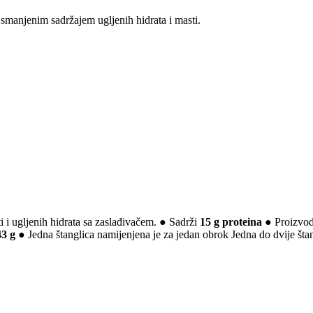
smanjenim sadržajem ugljenih hidrata i masti.
 i ugljenih hidrata sa zaslađivačem. ● Sadrži
15 g proteina
● Proizvod 
43 g
● Jedna štanglica namijenjena je za jedan obrok Jedna do dvije št