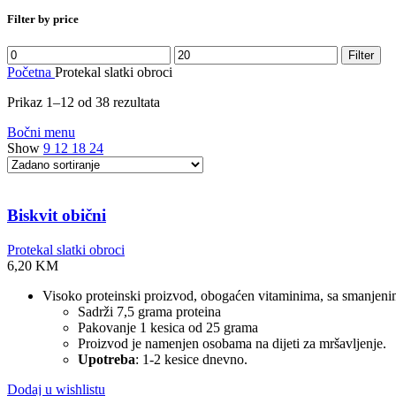
Filter by price
Minimalna
Maksimalna
Filter
cijena
cijena
Početna
Protekal slatki obroci
Prikaz 1–12 od 38 rezultata
Bočni menu
Show
9
12
18
24
Biskvit obični
Protekal slatki obroci
6,20
KM
Visoko proteinski proizvod, obogaćen vitaminima, sa smanjenim 
Sadrži 7,5 grama proteina
Pakovanje 1 kesica od 25 grama
Proizvod je namenjen osobama na dijeti za mršavljenje.
Upotreba
: 1-2 kesice dnevno.
Dodaj u wishlistu