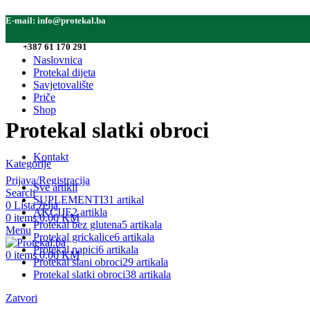
E-mail:
info@protekal.ba
Tel:
+387 61 170 291
Naslovnica
Protekal dijeta
Savjetovalište
Priče
Shop
Protekal slatki obroci
Kontakt
Kategorije
Prijava/Registracija
Sve
artikli
Search
SUPLEMENTI
31 artikal
0
Lista želja
AKCIJE
2 artikla
0
items
0,00
KM
Protekal bez glutena
5 artikala
Menu
Protekal grickalice
6 artikala
Protekal napici
6 artikala
0
items
0,00
KM
Protekal slani obroci
29 artikala
Protekal slatki obroci
38 artikala
Zatvori