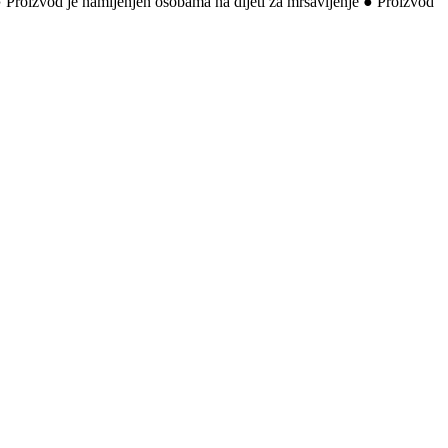
● Proizvod je namijenjen osobama na dijeti za mršavljenje ● Proizvod