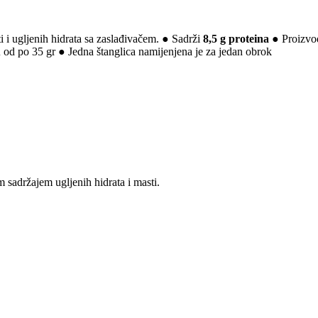
 i ugljenih hidrata sa zaslađivačem. ● Sadrži
8,5 g proteina
● Proizvod
u
od po 35 gr ● Jedna štanglica namijenjena je za jedan obrok
sadržajem ugljenih hidrata i masti.