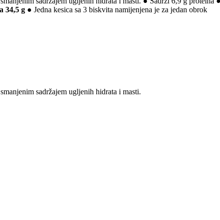
smanjenim sadržajem ugljenih hidrata i masti. ● Sadrži 6,9 g proteina 
a 34,5 g
● Jedna kesica sa 3 biskvita namijenjena je za jedan obrok
smanjenim sadržajem ugljenih hidrata i masti.