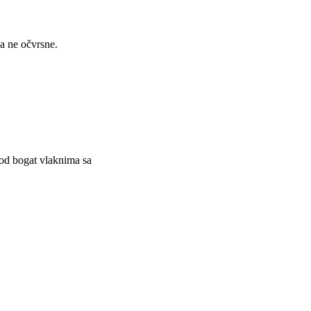
sa ne očvrsne.
vod bogat vlaknima sa