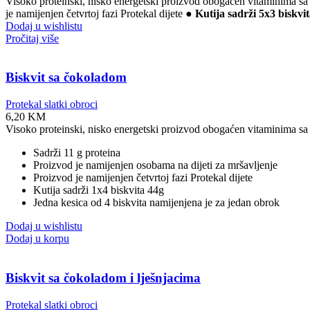
Visoko proteinski, nisko energetski proizvod obogaćen vitaminima sa 
je namijenjen četvrtoj fazi Protekal dijete ●
Kutija sadrži 5x3 biskvit
Dodaj u wishlistu
Pročitaj više
Biskvit sa čokoladom
Protekal slatki obroci
6,20
KM
Visoko proteinski, nisko energetski proizvod obogaćen vitaminima sa 
Sadrži 11 g proteina
Proizvod je namijenjen osobama na dijeti za mršavljenje
Proizvod je namijenjen četvrtoj fazi Protekal dijete
Kutija sadrži 1x4 biskvita 44g
Jedna kesica od 4 biskvita namijenjena je za jedan obrok
Dodaj u wishlistu
Dodaj u korpu
Biskvit sa čokoladom i lješnjacima
Protekal slatki obroci