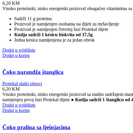
6,20
KM
Visoko proteinski, nisko energetski proizvod obogaćen vitaminima sa 
Sadrži 11 g proteina
Proizvod je namijenjen osobama na dijeti za mršavljenje
Proizvod je namijenjen četvrtoj fazi Protekal dijete
Kutija sadrži 1 kesicu biskvita od 37,5g
Jedna kesica namijenjena je za jedan obrok
Dodaj u wishlistu
Dodaj u korpu
Čoko narandža štanglica
Protekal slatki obroci
6,20
KM
Visoko proteinski, nisko energetski proizvod sa malim sadržajem masti
namijenjen prvoj fazi Protekal dijete ●
Kutija sadrži 1 štanglicu od 
Dodaj u wishlistu
Dodaj u korpu
Čoko pralina sa lješnjacima