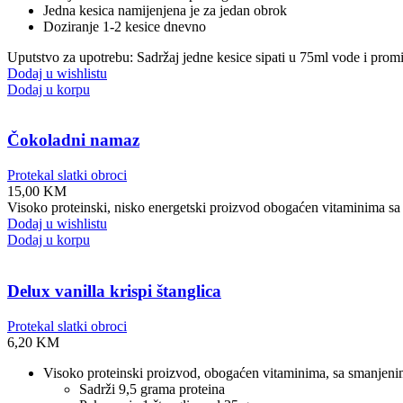
Jedna kesica namijenjena je za jedan obrok
Doziranje 1-2 kesice dnevno
Uputstvo za upotrebu: Sadržaj jedne kesice sipati u 75ml vode i promij
Dodaj u wishlistu
Dodaj u korpu
Čokoladni namaz
Protekal slatki obroci
15,00
KM
Visoko proteinski, nisko energetski proizvod obogaćen vitaminima sa 
Dodaj u wishlistu
Dodaj u korpu
Delux vanilla krispi štanglica
Protekal slatki obroci
6,20
KM
Visoko proteinski proizvod, obogaćen vitaminima, sa smanjenim 
Sadrži 9,5 grama proteina