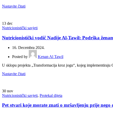
Nastavite čitati
13
dec
Nutricionistički savjeti
Nutricionistički vodič Nadije Al-Tawil: Podrška žen
16. Decembra 2024.
Posted by
Kenan Al Tawil
U sklopu projekta „Transformacija kroz jogu“, kojeg implementiraju C
Nastavite čitati
30
nov
Nutricionistički savjeti
,
Protekal dijeta
Pet stvari koje morate znati o mršavljenju prije nego