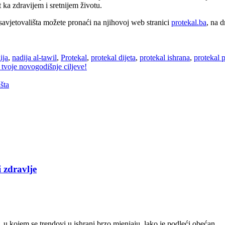
ka zdravijem i sretnijem životu.
savjetovališta možete pronaći na njihovoj web stranici
protekal.ba
, na 
ija
,
nadija al-tawil
,
Protekal
,
protekal dijeta
,
protekal ishrana
,
protekal 
 tvoje novogodišnje ciljeve!
šta
 zdravlje
 kojem se trendovi u ishrani brzo mjenjaju, lako je podleći obećan...