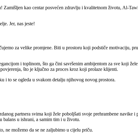
vu! Zamišljen kao centar posvećen zdravlju i kvalitetnom životu, Al-Tawil
je. Jer, nas jeste!
čujemo za velike promjene. Biti u prostoru koji podstiče motivaciju, pr
egancijom i toplinom, što ga čini savršenim ambijentom za sve koji žele
ovjerenja, što je ključno za proces kroz koji prolaze klijenti.
ku i to se ogleda u svakom detalju njihovog novog prostora.
danog partnera svima koji žele poboljšati svoje prehrambene navike i po
 balans u ishrani, a samim tim i u životu.
to, ne možemo da se ne zaljubimo u cijelu priču.