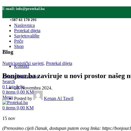
E-mail:
info@protekal.ba
Tel:
+387 61 170 291
Naslovnica
Protekal dijeta
Savjetovalište
Priče
Shop
Blog
Nutricionistički savjeti
,
Protekal dijeta
Kontakt
Bonjour.ba zaviruje u novi prostor našeg nu
Prijava/Registracija
Search
0
Lista želja
28. Novembra 2024.
0
items
0,00
KM
Menu
Posted by
Kenan Al Tawil
0
items
0,00
KM
15
nov
(Prenosimo cijeli članak, dostupan putem ovog linka: https://bonjour.ba