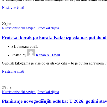
Nastavite čitati
20
jan
Nutricionistički savjeti
,
Protekal dijeta
Protekal korak po korak: Kako izgleda naš put do ide
31. Januara 2025.
Posted by
Kenan Al Tawil
Gubitak kilograma je više od estetskog cilja – to je put ka zdravijem i
Nastavite čitati
25
dec
Nutricionistički savjeti
,
Protekal dijeta
Planiranje novogodišnjih odluka: U 2026. godini stavi