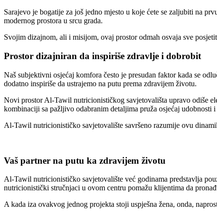
Sarajevo je bogatije za još jedno mjesto u koje ćete se zaljubiti na pr
modernog prostora u srcu grada.
Svojim dizajnom, ali i misijom, ovaj prostor odmah osvaja sve posjetitel
Prostor dizajniran da inspiriše zdravlje i dobrobit
Naš subjektivni osjećaj komfora često je presudan faktor kada se odlu
dodatno inspiriše da ustrajemo na putu prema zdravijem životu.
Novi prostor Al-Tawil nutricionističkog savjetovališta upravo odiše el
kombinaciji sa pažljivo odabranim detaljima pruža osjećaj udobnosti i p
Al-Tawil nutricionističko savjetovalište savršeno razumije ovu dinami
Vaš partner na putu ka zdravijem životu
Al-Tawil nutricionističko savjetovalište već godinama predstavlja pouz
nutricionistički stručnjaci u ovom centru pomažu klijentima da pronađu
A kada iza ovakvog jednog projekta stoji uspješna žena, onda, napros