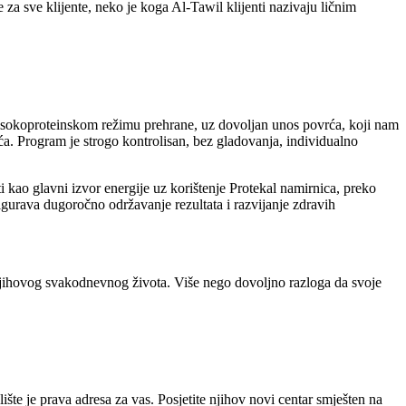
 za sve klijente, neko je koga Al-Tawil klijenti nazivaju ličnim
visokoproteinskom režimu prehrane, uz dovoljan unos povrća, koji nam
ća. Program je strogo kontrolisan, bez gladovanja, individualno
ti kao glavni izvor energije uz korištenje Protekal namirnica, preko
gurava dugoročno održavanje rezultata i razvijanje zdravih
o njihovog svakodnevnog života.
Više nego dovoljno razloga da svoje
šte je prava adresa za vas. Posjetite njihov novi centar smješten na