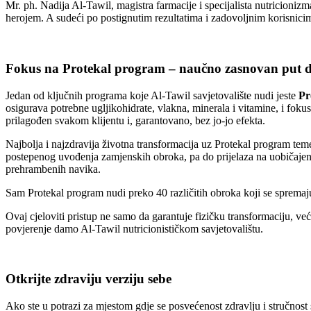
Mr. ph. Nadija Al-Tawil, magistra farmacije i specijalista nutricionizm
herojem. A sudeći po postignutim rezultatima i zadovoljnim korisnicima
Fokus na Protekal program – naučno zasnovan put d
Jedan od ključnih programa koje Al-Tawil savjetovalište nudi jeste
Pr
osigurava potrebne ugljikohidrate, vlakna, minerala i vitamine, i fok
prilagođen svakom klijentu i, garantovano, bez jo-jo efekta.
Najbolja i najzdravija životna transformacija uz Protekal program temel
postepenog uvođenja zamjenskih obroka, pa do prijelaza na uobičajene
prehrambenih navika.
Sam Protekal program nudi preko 40 različitih obroka koji se spremaj
Ovaj cjeloviti pristup ne samo da garantuje fizičku transformaciju, v
povjerenje damo Al-Tawil nutricionističkom savjetovalištu.
Otkrijte zdraviju verziju sebe
Ako ste u potrazi za mjestom gdje se posvećenost zdravlju i stručnost 