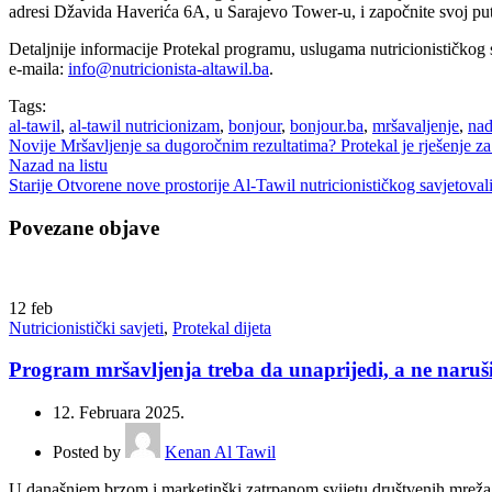
adresi Džavida Haverića 6A, u Sarajevo Tower-u, i započnite svoj put 
Detaljnije informacije Protekal programu, uslugama nutricionističkog 
e-maila:
info@nutricionista-altawil.ba
.
Tags:
al-tawil
,
al-tawil nutricionizam
,
bonjour
,
bonjour.ba
,
mršavaljenje
,
nad
Novije
Mršavljenje sa dugoročnim rezultatima? Protekal je rješenje za
Nazad na listu
Starije
Otvorene nove prostorije Al-Tawil nutricionističkog savjetovali
Povezane objave
12
feb
Nutricionistički savjeti
,
Protekal dijeta
Program mršavljenja treba da unaprijedi, a ne naruši
12. Februara 2025.
Posted by
Kenan Al Tawil
U današnjem brzom i marketinški zatrpanom svijetu društvenih mreža, u