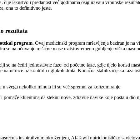
a, čije iskustvo i predanost već godinama osiguravaju vrhunske rezultate
, ona to definitivno jeste.
o rezultata
otekal program
. Ovaj medicinski program mršavljenja baziran je na 
usira se na očuvanje mišićne mase uz istovremeno gubljenje viška masno
ji se na četiri jednostavne faze: od početne faze, gdje tijelo koristi mas
 namirnice uz kontrolu ugljikohidrata. Konačna stabilizacijska faza osi
u u svega nekoliko minuta ili su već spremni za konzumiranje.
eć i pomaže klijentima da steknu nove, zdravije navike koje postaju di
susreću s inspirativnim okruženjem, Al-Tawil nutricionističko savjetovali