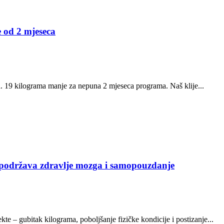
e od 2 mjeseca
ta. 19 kilograma manje za nepuna 2 mjeseca programa. Naš klije...
 podržava zdravlje mozga i samopouzdanje
e – gubitak kilograma, poboljšanje fizičke kondicije i postizanje...