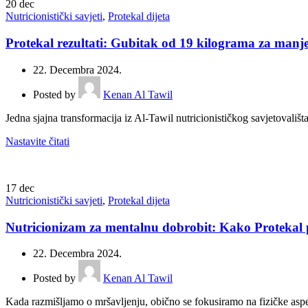
20
dec
Nutricionistički savjeti
,
Protekal dijeta
Protekal rezultati: Gubitak od 19 kilograma za manj
22. Decembra 2024.
Posted by
Kenan Al Tawil
Jedna sjajna transformacija iz Al-Tawil nutricionističkog savjetovališ
Nastavite čitati
17
dec
Nutricionistički savjeti
,
Protekal dijeta
Nutricionizam za mentalnu dobrobit: Kako Protekal
22. Decembra 2024.
Posted by
Kenan Al Tawil
Kada razmišljamo o mršavljenju, obično se fokusiramo na fizičke aspekt